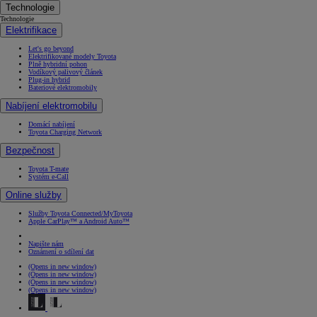
Technologie
Technologie
Elektrifikace
Let's go beyond
Elektrifikované modely Toyota
Plně hybridní pohon
Vodíkový palivový článek
Plug-in hybrid
Bateriové elektromobily
Nabíjení elektromobilu
Domácí nabíjení
Toyota Charging Network
Bezpečnost
Toyota T-mate
Systém e-Call
Online služby
Služby Toyota Connected/MyToyota
Apple CarPlay™ a Android Auto™
Napište nám
Oznámení o sdílení dat
(Opens in new window)
(Opens in new window)
(Opens in new window)
(Opens in new window)