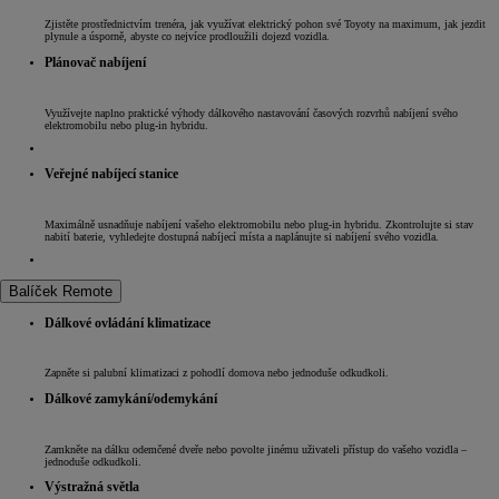
Zjistěte prostřednictvím trenéra, jak využívat elektrický pohon své Toyoty na maximum, jak jezdit
plynule a úsporně, abyste co nejvíce prodloužili dojezd vozidla.
Plánovač nabíjení
Využívejte naplno praktické výhody dálkového nastavování časových rozvrhů nabíjení svého
elektromobilu nebo plug-in hybridu.
Veřejné nabíjecí stanice
Maximálně usnadňuje nabíjení vašeho elektromobilu nebo plug-in hybridu. Zkontrolujte si stav
nabití baterie, vyhledejte dostupná nabíjecí místa a naplánujte si nabíjení svého vozidla.
Balíček Remote
Dálkové ovládání klimatizace
Zapněte si palubní klimatizaci z pohodlí domova nebo jednoduše odkudkoli.
Dálkové zamykání/odemykání
Zamkněte na dálku odemčené dveře nebo povolte jinému uživateli přístup do vašeho vozidla –
jednoduše odkudkoli.
Výstražná světla