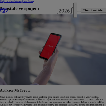
Přejít na hlavní obsah
(Press Enter)
Neustále ve spojení
Otevřít nabídku
Aplikace MyToyota
Nová mobilní aplikace MyToyota nabízí ucelenou sadu online služeb pro snadné soužití s vaší Toyotou.
Pomocí aplikace na chytrém telefonu můžete se svým vozidlem komunikovat odkudkoli – a tak si plánovat
trasy z pohodlí domova, zdokonalovat řidičské návyky, upravovat na dálku teplotu v kabině a mnoho dalšího.
Aplikace MyToyota byla navržena i pro budoucí potřeby, kdy poslouží jako hlavní styčný bod mezi řidičem a