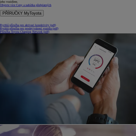
jeho vozidlem.
Objevte více
Ceny a nabídka předplatných
PŘÍRUČKY MyToyota
Rychlá příručka pro aktivaci konektivity (pdf)
Rychlá příručka pro prodej/vrácení vozidla (pdf)
Příručka Toyota Charging Network (pdf)