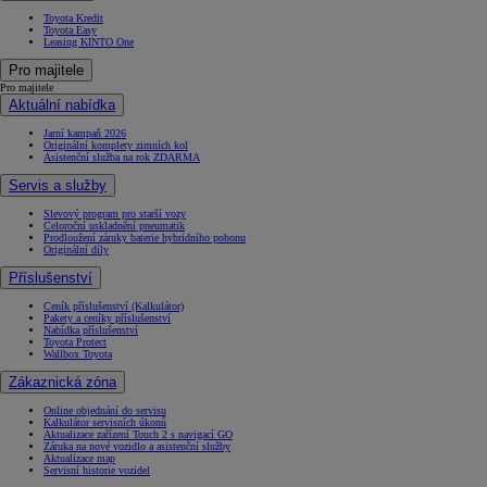
Toyota Kredit
Toyota Easy
Leasing KINTO One
Pro majitele
Pro majitele
Aktuální nabídka
Jarní kampaň 2026
Originální komplety zimních kol
Asistenční služba na rok ZDARMA
Servis a služby
Slevový program pro starší vozy
Celoroční uskladnění pneumatik
Prodloužení záruky baterie hybridního pohonu
Originální díly
Příslušenství
Ceník příslušenství (Kalkulátor)
Pakety a ceníky příslušenství
Nabídka příslušenství
Toyota Protect
Wallbox Toyota
Zákaznická zóna
Online objednání do servisu
Kalkulátor servisních úkonů
Aktualizace zařízení Touch 2 s navigací GO
Záruka na nové vozidlo a asistenční služby
Aktualizace map
Servisní historie vozidel