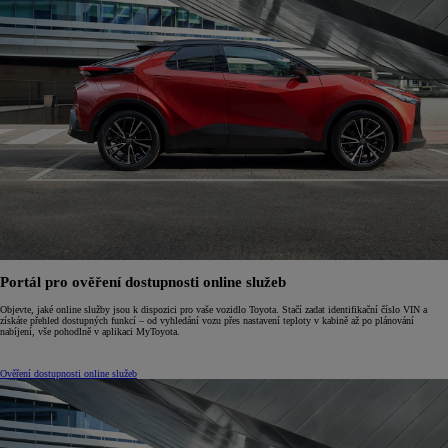
Portál pro ověření dostupnosti online služeb
Objevte, jaké online služby jsou k dispozici pro vaše vozidlo Toyota. Stačí zadat identifikační číslo VIN a
získáte přehled dostupných funkcí – od vyhledání vozu přes nastavení teploty v kabině až po plánování
nabíjení, vše pohodlně v aplikaci MyToyota.
Ověření dostupnosti online služeb