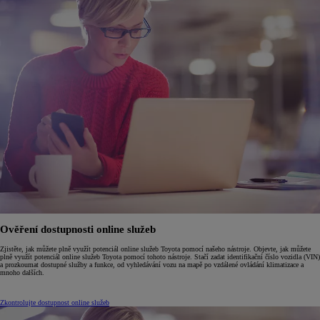
Ověření dostupnosti online služeb
Zjistěte, jak můžete plně využít potenciál online služeb Toyota pomocí našeho nástroje. Objevte, jak můžete
plně využít potenciál online služeb Toyota pomocí tohoto nástroje. Stačí zadat identifikační číslo vozidla (VIN)
a prozkoumat dostupné služby a funkce, od vyhledávání vozu na mapě po vzdálené ovládání klimatizace a
mnoho dalších.
Zkontrolujte dostupnost online služeb