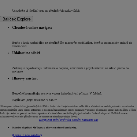
Usnadněte si hledání vozu na přeplněných parkovištích.
Balíček Explore
Cloudová online navigace
Buďte o krok napřed díky nejaktuálnějším mapovým podkladům, které se automaticky stahují do
vašeho vozu.
Události na silnici
Získávejte nejaktuálnější informace o dopravě, uzavírkách a jiných událostí na silnici přímo do
navigace.
Hlasový asistent
Bezpečně komunikujte se svým vozem jednoduchými příkazy. V češtině.
Například: „najdi restauraci v okolí“
*Dostupnost online služeb, jednotlivých balíčků a funkcí obsažených v nich se může lišit v závislosti na modelu, výbavě a modelovém
roku konkrétního vozu. Přesné informace o bezplatném zkušebním období naleznete v aplikaci při aktivaci konkrétního balíčku. Většina
funkcí je závislá na pokrytí mobilním signálem. V místech bez mobilního připojení nebudou funkce k dispozici. Další informace
naleznete v uživatelské příručce nebo se obraťte na místního prodejce Toyota.
Kompletní znění právních doložek naleznete zde
Stáhněte si aplikaci MyToyota a objevte možnosti konektivity.
(Opens in new window)