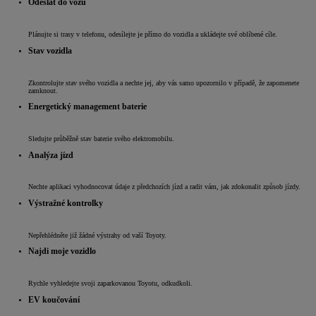
Odeslat do vozu
Plánujte si trasy v telefonu, odesílejte je přímo do vozidla a ukládejte své oblíbené cíle.
Stav vozidla
Zkontrolujte stav svého vozidla a nechte jej, aby vás samo upozornilo v případě, že zapomenete
zamknout.
Energetický management baterie
Sledujte průběžně stav baterie svého elektromobilu.
Analýza jízd
Nechte aplikaci vyhodnocovat údaje z předchozích jízd a radit vám, jak zdokonalit způsob jízdy.
Výstražné kontrolky
Nepřehlédněte již žádné výstrahy od vaší Toyoty.
Najdi moje vozidlo
Rychle vyhledejte svoji zaparkovanou Toyotu, odkudkoli.
EV koučování