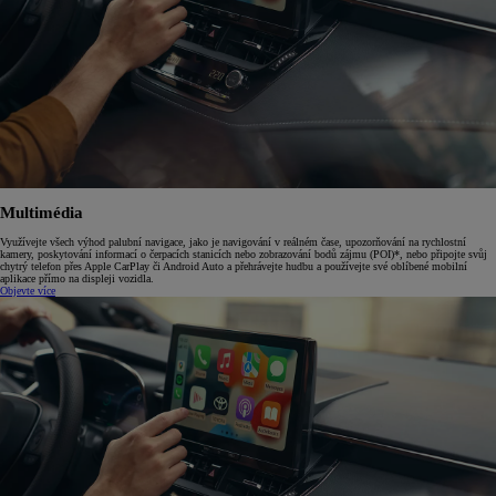
Multimédia
Využívejte všech výhod palubní navigace, jako je navigování v reálném čase, upozorňování na rychlostní
kamery, poskytování informací o čerpacích stanicích nebo zobrazování bodů zájmu (POI)*, nebo připojte svůj
chytrý telefon přes Apple CarPlay či Android Auto a přehrávejte hudbu a používejte své oblíbené mobilní
aplikace přímo na displeji vozidla.
Objevte více