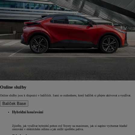
Online služby
Online služby jsou k dispozici v balíčcích. Sami se rozhodnete, který balíček si přejete aktivovat a využívat.
Balíček Base
Hybridní koučování
Zjistěte, jak využívat hybridní pohon své Toyoty na maximum, jak si naplno vychutnat hladké
cestování v elektrickém režimu a jak snížit spotřebu paliva.