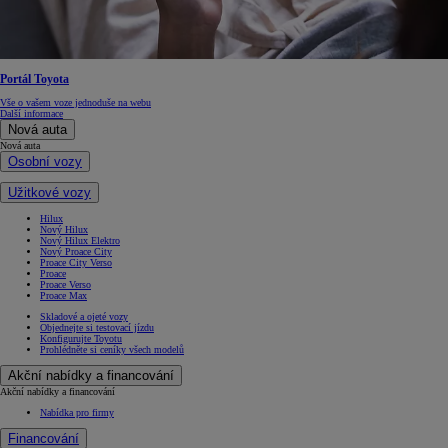
Portál Toyota
Vše o vašem voze jednoduše na webu
Další informace
Nová auta
Nová auta
Osobní vozy
Užitkové vozy
Hilux
Nový Hilux
Nový Hilux Elektro
Nový Proace City
Proace City Verso
Proace
Proace Verso
Proace Max
Skladové a ojeté vozy
Objednejte si testovací jízdu
Konfigurujte Toyotu
Prohlédněte si ceníky všech modelů
Akční nabídky a financování
Akční nabídky a financování
Nabídka pro firmy
Financování