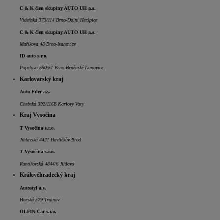
C & K člen skupiny AUTO UH a.s.
Vídeňská 373/114 Brno-Dolní Heršpice
C & K člen skupiny AUTO UH a.s.
Maříkova 48 Brno-Ivanovice
ID auto s.r.o.
Popelova 550/51 Brno-Brněnské Ivanovice
Karlovarský kraj
Auto Eder a.s.
Chebská 392/116B Karlovy Vary
Kraj Vysočina
T Vysočina s.r.o.
Jihlavská 4421 Havlíčkův Brod
T Vysočina s.r.o.
Rantířovská 4844/6 Jihlava
Královéhradecký kraj
Autostyl a.s.
Horská 579 Trutnov
OLFIN Car s.r.o.