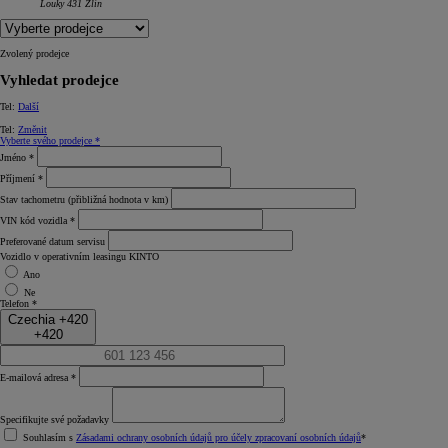
Louky 431 Zlín
Zvolený prodejce
Vyhledat prodejce
Tel:
Další
Tel:
Změnit
Vyberte svého prodejce *
Jméno *
Příjmení *
Stav tachometru (přibližná hodnota v km)
VIN kód vozidla *
Preferované datum servisu
Vozidlo v operativním leasingu KINTO
Ano
Ne
Telefon *
Czechia +420
+420
E‑mailová adresa *
Specifikujte své požadavky
Souhlasím s
Zásadami ochrany osobních údajů pro účely zpracovaní osobních údajů
*