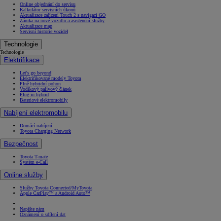
Online objednání do servisu
Kalkulátor servisních úkonů
Aktualizace zařízení Touch 2 s navigací GO
Záruka na nové vozidlo a asistenční služby
Aktualizace map
Servisní historie vozidel
Technologie
Technologie
Elektrifikace
Let's go beyond
Elektrifikované modely Toyota
Plně hybridní pohon
Vodíkový palivový článek
Plug-in hybrid
Bateriové elektromobily
Nabíjení elektromobilu
Domácí nabíjení
Toyota Charging Network
Bezpečnost
Toyota T-mate
Systém e-Call
Online služby
Služby Toyota Connected/MyToyota
Apple CarPlay™ a Android Auto™
Napište nám
Oznámení o sdílení dat