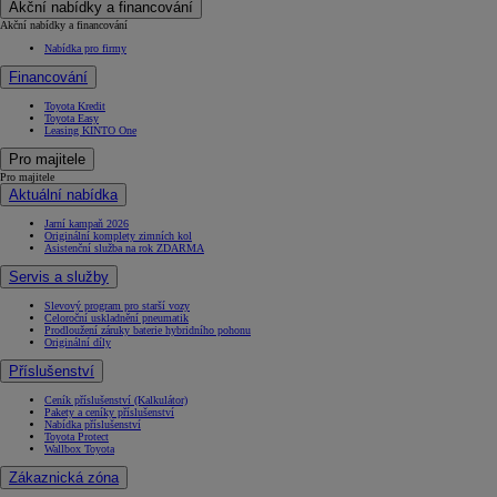
Akční nabídky a financování
Akční nabídky a financování
Nabídka pro firmy
Financování
Toyota Kredit
Toyota Easy
Leasing KINTO One
Pro majitele
Pro majitele
Aktuální nabídka
Jarní kampaň 2026
Originální komplety zimních kol
Asistenční služba na rok ZDARMA
Servis a služby
Slevový program pro starší vozy
Celoroční uskladnění pneumatik
Prodloužení záruky baterie hybridního pohonu
Originální díly
Příslušenství
Ceník příslušenství (Kalkulátor)
Pakety a ceníky příslušenství
Nabídka příslušenství
Toyota Protect
Wallbox Toyota
Zákaznická zóna