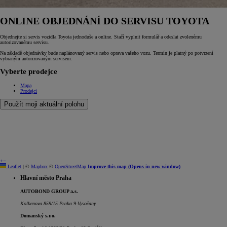
ONLINE OBJEDNÁNÍ DO SERVISU TOYOTA
Objednejte si servis vozidla Toyota jednoduše a online. Stačí vyplnit formulář a odeslat zvolenému
autorizovanému servisu.
Na základě objednávky bude naplánovaný servis nebo oprava vašeho vozu. Termín je platný po potvrzení
vybraným autorizovaným servisem.
Vyberte prodejce
Mapa
Prodejci
Použít moji aktuální polohu
+
−
Leaflet
|
©
Mapbox
©
OpenStreetMap
Improve this map
(Opens in new window)
Hlavní město Praha
AUTOBOND GROUP a.s.
Kolbenova 859/15 Praha 9-Vysočany
Domanský s.r.o.