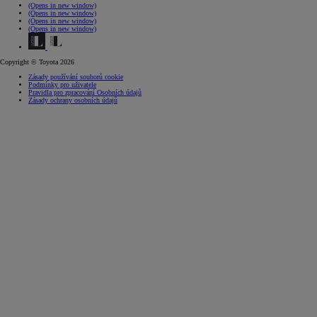
(Opens in new window)
(Opens in new window)
(Opens in new window)
(Opens in new window)
Copyright © Toyota 2026
Zásady používání souborů cookie
Podmínky pro uživatele
Pravidla pro zpracování Osobních údajů
Zásady ochrany osobních údajů