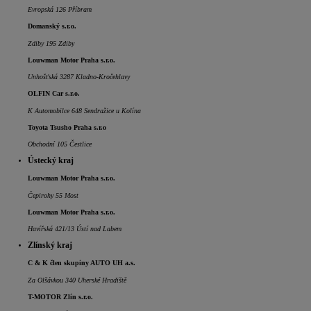
Evropská 126 Příbram
Domanský s.r.o.
Zdiby 195 Zdiby
Louwman Motor Praha s.r.o.
Unhošťská 3287 Kladno-Kročehlavy
OLFIN Car s.r.o.
K Automobilce 648 Sendražice u Kolína
Toyota Tsusho Praha s.r.o
Obchodní 105 Čestlice
Ústecký kraj
Louwman Motor Praha s.r.o.
Čepirohy 55 Most
Louwman Motor Praha s.r.o.
Havířská 421/13 Ústí nad Labem
Zlínský kraj
C & K člen skupiny AUTO UH a.s.
Za Olšávkou 340 Uherské Hradiště
T-MOTOR Zlín s.r.o.