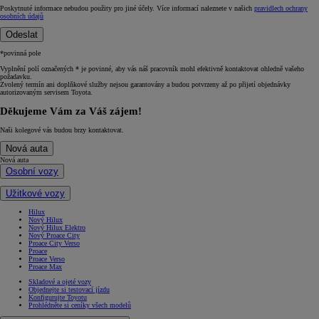
Poskytnuté informace nebudou použity pro jiné účely. Více informací naleznete v našich
pravidlech ochrany
osobních údajů
Odeslat
*povinná pole
Vyplnění polí označených * je povinné, aby vás náš pracovník mohl efektivně kontaktovat ohledně vašeho
požadavku.
Zvolený termín ani doplňkové služby nejsou garantovány a budou potvrzeny až po přijetí objednávky
autorizovaným servisem Toyota.
Děkujeme Vám za Váš zájem!
Naši kolegové vás budou brzy kontaktovat.
Nová auta
Nová auta
Osobní vozy
Užitkové vozy
Hilux
Nový Hilux
Nový Hilux Elektro
Nový Proace City
Proace City Verso
Proace
Proace Verso
Proace Max
Skladové a ojeté vozy
Objednejte si testovací jízdu
Konfigurujte Toyotu
Prohlédněte si ceníky všech modelů