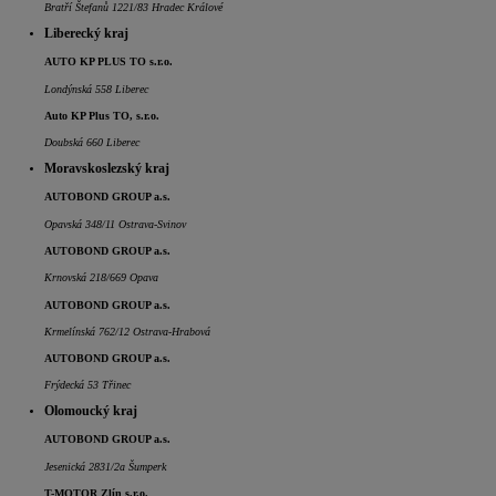
Bratří Štefanů 1221/83 Hradec Králové
Liberecký kraj
AUTO KP PLUS TO s.r.o.
Londýnská 558 Liberec
Auto KP Plus TO, s.r.o.
Doubská 660 Liberec
Moravskoslezský kraj
AUTOBOND GROUP a.s.
Opavská 348/11 Ostrava-Svinov
AUTOBOND GROUP a.s.
Krnovská 218/669 Opava
AUTOBOND GROUP a.s.
Krmelínská 762/12 Ostrava-Hrabová
AUTOBOND GROUP a.s.
Frýdecká 53 Třinec
Olomoucký kraj
AUTOBOND GROUP a.s.
Jesenická 2831/2a Šumperk
T-MOTOR Zlín s.r.o.