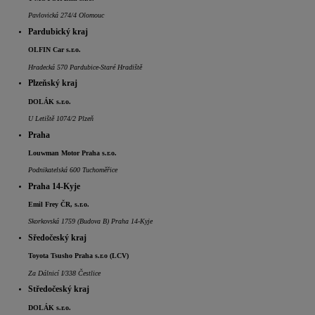
Pavlovická 274/4 Olomouc
Pardubický kraj
OLFIN Car s.r.o.
Hradecká 570 Pardubice-Staré Hradiště
Plzeňský kraj
DOLÁK s.r.o.
U Letiště 1074/2 Plzeň
Praha
Louwman Motor Praha s.r.o.
Podnikatelská 600 Tuchoměřice
Praha 14-Kyje
Emil Frey ČR, s.r.o.
Skorkovská 1759 (Budova B) Praha 14-Kyje
Sředočeský kraj
Toyota Tsusho Praha s.r.o (LCV)
Za Dálnicí I/338 Čestlice
Středočeský kraj
DOLÁK s.r.o.