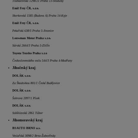
Tlumačovská 1298/21 Praha 13-Stodůlky
Emil Frey ČR, s.r.o.
Skorkovská 1585 (Budova A) Praha 14-Kyje
Emil Frey ČR, s.r.o.
Pekařská 638/5 Praha 5-Jinonice
Louwman Motor Praha s.r.o.
Sárská 2664/3 Praha 5-Zličín
Toyota Tsusho Praha s.r.o
Československého exilu 544/3 Praha 4-Modřany
Jihočeský kraj
DOLÁK s.r.o.
Za Škodovkou 801/1 České Budějovice
DOLÁK s.r.o.
Šobrova 2097/1 Písek
DOLÁK s.r.o.
Soběslavská 2861 Tábor
Jihomoravský kraj
BSAUTO BRNO a.s.
Veslařská 3098/2 Brno-Žabovřesky