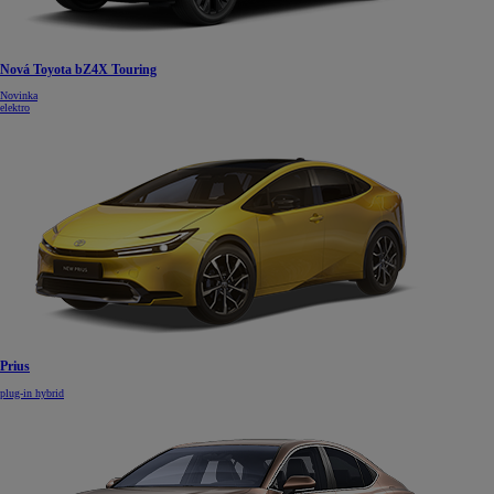
Nová Toyota bZ4X Touring
Novinka
elektro
Prius
plug-in hybrid