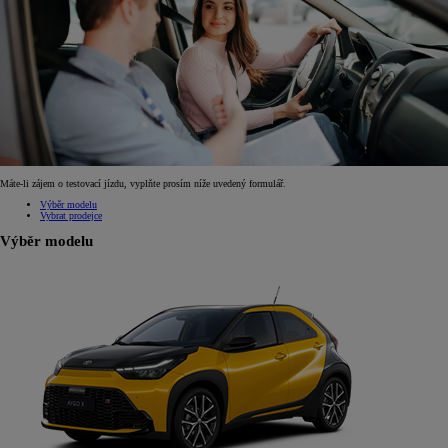
Máte-li zájem o testovací jízdu, vyplňte prosím níže uvedený formulář.
Výběr modelu
Vybrat prodejce
Výběr modelu