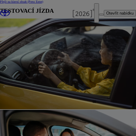
Přejít na hlavní obsah
(Press Enter)
TESTOVACÍ JÍZDA
Otevřít nabídku