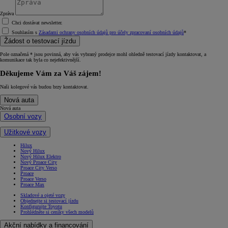
Zpráva
Chci dostávat newsletter.
Souhlasím s
Zásadami ochrany osobních údajů pro účely zpracovaní osobních údajů
*
Žádost o testovací jízdu
Pole označená * jsou povinná, aby vás vybraný prodejce mohl ohledně testovací jízdy kontaktovat, a
komunikace tak byla co nejefektivnější.
Děkujeme Vám za Váš zájem!
Naši kolegové vás budou brzy kontaktovat.
Nová auta
Nová auta
Osobní vozy
Užitkové vozy
Hilux
Nový Hilux
Nový Hilux Elektro
Nový Proace City
Proace City Verso
Proace
Proace Verso
Proace Max
Skladové a ojeté vozy
Objednejte si testovací jízdu
Konfigurujte Toyotu
Prohlédněte si ceníky všech modelů
Akční nabídky a financování