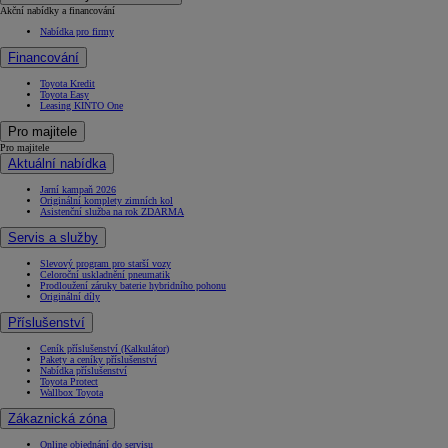
Akční nabídky a financování
Nabídka pro firmy
Financování
Toyota Kredit
Toyota Easy
Leasing KINTO One
Pro majitele
Pro majitele
Aktuální nabídka
Jarní kampaň 2026
Originální komplety zimních kol
Asistenční služba na rok ZDARMA
Servis a služby
Slevový program pro starší vozy
Celoroční uskladnění pneumatik
Prodloužení záruky baterie hybridního pohonu
Originální díly
Příslušenství
Ceník příslušenství (Kalkulátor)
Pakety a ceníky příslušenství
Nabídka příslušenství
Toyota Protect
Wallbox Toyota
Zákaznická zóna
Online objednání do servisu