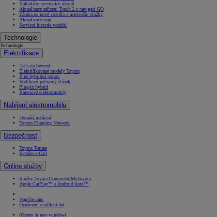
Kalkulátor servisních úkonů
Aktualizace zařízení Touch 2 s navigací GO
Záruka na nové vozidlo a asistenční služby
Aktualizace map
Servisní historie vozidel
Technologie
Technologie
Elektrifikace
Let's go beyond
Elektrifikované modely Toyota
Plně hybridní pohon
Vodíkový palivový článek
Plug-in hybrid
Bateriové elektromobily
Nabíjení elektromobilu
Domácí nabíjení
Toyota Charging Network
Bezpečnost
Toyota T-mate
Systém e-Call
Online služby
Služby Toyota Connected/MyToyota
Apple CarPlay™ a Android Auto™
Napište nám
Oznámení o sdílení dat
(Opens in new window)