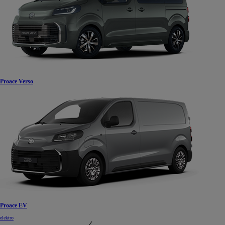
Proace Verso
Proace EV
elektro