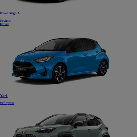
Nové Aygo X
Novinka
Hybrid
Yaris
také hybrid