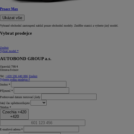
Proace Max
Ukázat vše
Vybrané obchodní zastoupení nabízí pouze obchodní modely. Změňte stanici a vyberte jiný model.
Vybrat prodejce
Změnit
Vybrat model *
AUTOBOND GROUP a.s.
Opavská 798/4
Ostrava-Svinov
Tel:
+420 596 440 886
Změnit
Vyberte svého prodejce *
Jméno *
Příjmení *
Preferované datum testovací jízdy
Jaký čas upřednostňujete
Telefon *
Czechia +420
+420
E-mailová adresa *