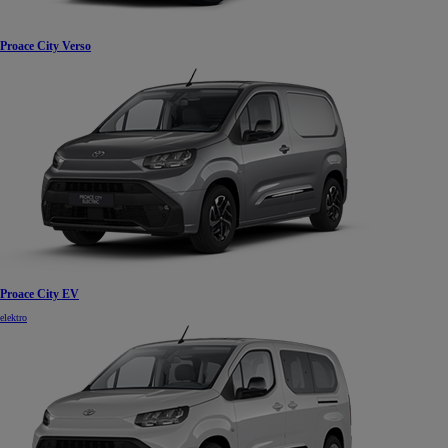
Proace City Verso
Proace City EV
elektro