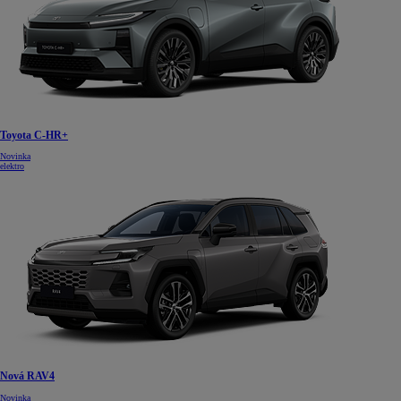
Toyota C-HR+
Novinka
elektro
Nová RAV4
Novinka