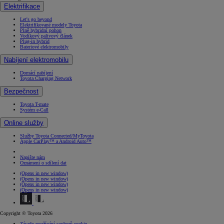
Elektrifikace
Let's go beyond
Elektrifikované modely Toyota
Plně hybridní pohon
Vodíkový palivový článek
Plug-in hybrid
Bateriové elektromobily
Nabíjení elektromobilu
Domácí nabíjení
Toyota Charging Network
Bezpečnost
Toyota T-mate
Systém e-Call
Online služby
Služby Toyota Connected/MyToyota
Apple CarPlay™ a Android Auto™
Napište nám
Oznámení o sdílení dat
(Opens in new window)
(Opens in new window)
(Opens in new window)
(Opens in new window)
Copyright © Toyota 2026
Zásady používání souborů cookie