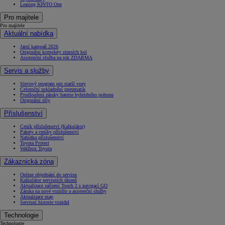
Leasing KINTO One
Pro majitele
Pro majitele
Aktuální nabídka
Jarní kampaň 2026
Originální komplety zimních kol
Asistenční služba na rok ZDARMA
Servis a služby
Slevový program pro starší vozy
Celoroční uskladnění pneumatik
Prodloužení záruky baterie hybridního pohonu
Originální díly
Příslušenství
Ceník příslušenství (Kalkulátor)
Pakety a ceníky příslušenství
Nabídka příslušenství
Toyota Protect
Wallbox Toyota
Zákaznická zóna
Online objednání do servisu
Kalkulátor servisních úkonů
Aktualizace zařízení Touch 2 s navigací GO
Záruka na nové vozidlo a asistenční služby
Aktualizace map
Servisní historie vozidel
Technologie
Technologie