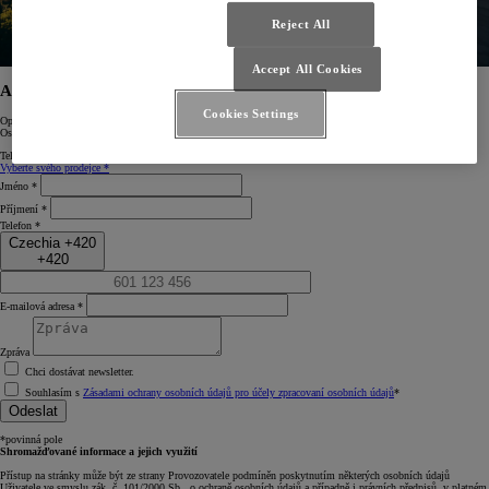
Reject All
Accept All Cookies
AUTOBOND GROUP a.s.
Cookies Settings
Opavská 798/4
Ostrava-Svinov
Tel:
+420 596 440 886
Změnit
Vyberte svého prodejce *
Jméno *
Příjmení *
Telefon *
Czechia +420
+420
E‑mailová adresa *
Zpráva
Chci dostávat newsletter.
Souhlasím s
Zásadami ochrany osobních údajů pro účely zpracovaní osobních údajů
*
Odeslat
*povinná pole
Shromažďované informace a jejich využití
Přístup na stránky může být ze strany Provozovatele podmíněn poskytnutím některých osobních údajů
Uživatele ve smyslu zák. č. 101/2000 Sb., o ochraně osobních údajů a případně i právních předpisů, v platném