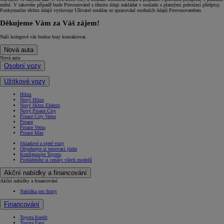
znění. V takovém případě bude Provozovatel s těmito údaji nakládat v souladu s platnými právními předpisy.
Poskytnutím těchto údajů vyslovuje Uživatel souhlas se zpracování osobních údajů Provozovatelem.
Děkujeme Vám za Váš zájem!
Naši kolegové vás budou brzy kontaktovat.
Nová auta
Nová auta
Osobní vozy
Užitkové vozy
Hilux
Nový Hilux
Nový Hilux Elektro
Nový Proace City
Proace City Verso
Proace
Proace Verso
Proace Max
Skladové a ojeté vozy
Objednejte si testovací jízdu
Konfigurujte Toyotu
Prohlédněte si ceníky všech modelů
Akční nabídky a financování
Akční nabídky a financování
Nabídka pro firmy
Financování
Toyota Kredit
Toyota Easy