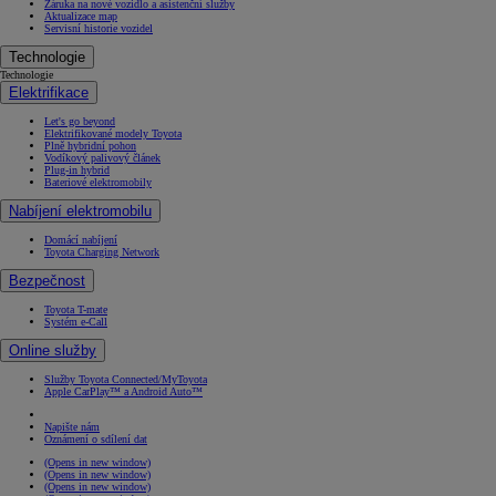
Záruka na nové vozidlo a asistenční služby
Aktualizace map
Servisní historie vozidel
Technologie
Technologie
Elektrifikace
Let's go beyond
Elektrifikované modely Toyota
Plně hybridní pohon
Vodíkový palivový článek
Plug-in hybrid
Bateriové elektromobily
Nabíjení elektromobilu
Domácí nabíjení
Toyota Charging Network
Bezpečnost
Toyota T-mate
Systém e-Call
Online služby
Služby Toyota Connected/MyToyota
Apple CarPlay™ a Android Auto™
Napište nám
Oznámení o sdílení dat
(Opens in new window)
(Opens in new window)
(Opens in new window)