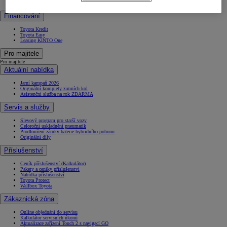
Nabídka pro firmy
Financování
Toyota Kredit
Toyota Easy
Leasing KINTO One
Pro majitele
Pro majitele
Aktuální nabídka
Jarní kampaň 2026
Originální komplety zimních kol
Asistenční služba na rok ZDARMA
Servis a služby
Slevový program pro starší vozy
Celoroční uskladnění pneumatik
Prodloužení záruky baterie hybridního pohonu
Originální díly
Příslušenství
Ceník příslušenství (Kalkulátor)
Pakety a ceníky příslušenství
Nabídka příslušenství
Toyota Protect
Wallbox Toyota
Zákaznická zóna
Online objednání do servisu
Kalkulátor servisních úkonů
Aktualizace zařízení Touch 2 s navigací GO